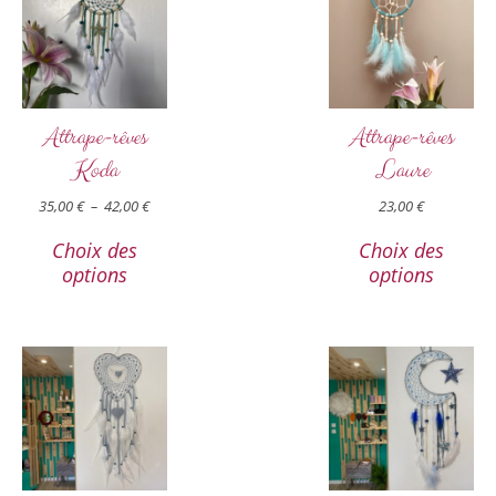
Attrape-rêves
Attrape-rêves
Koda
Laure
35,00
€
–
42,00
€
23,00
€
Choix des
Choix des
options
options