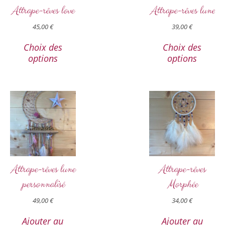
Attrape-rêves love
Attrape-rêves lune
45,00
€
39,00
€
Choix des
Choix des
options
options
Attrape-rêves lune
Attrape-rêves
personnalisé
Morphée
49,00
€
34,00
€
Ajouter au
Ajouter au