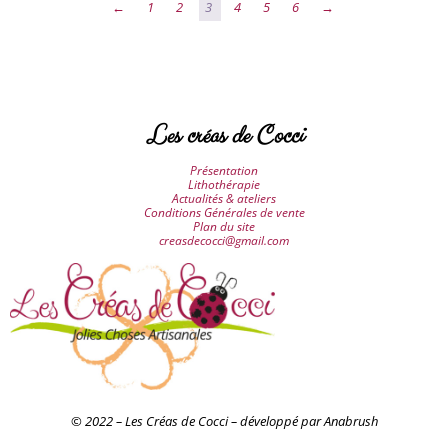
←
1
2
3
4
5
6
→
Les créas de Cocci
Présentation
Lithothérapie
Actualités & ateliers
Conditions Générales de vente
Plan du site
creasdecocci@gmail.com
© 2022 – Les Créas de Cocci – développé par Anabrush