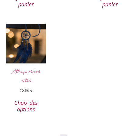
panier
panier
Attrape-rêves
rétro
15,00
€
Choix des
options