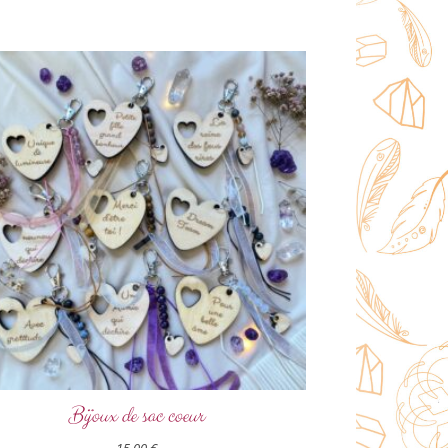
Bijoux de sac coeur
15,00
€