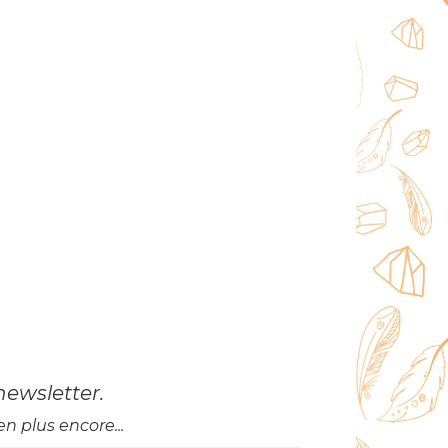
newsletter
.
n plus encore...