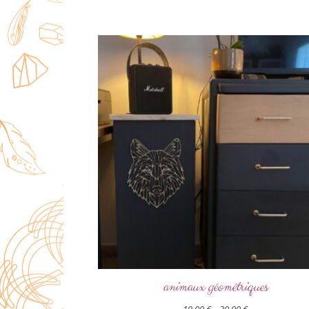
animaux géométriques
19,00
€
–
30,00
€