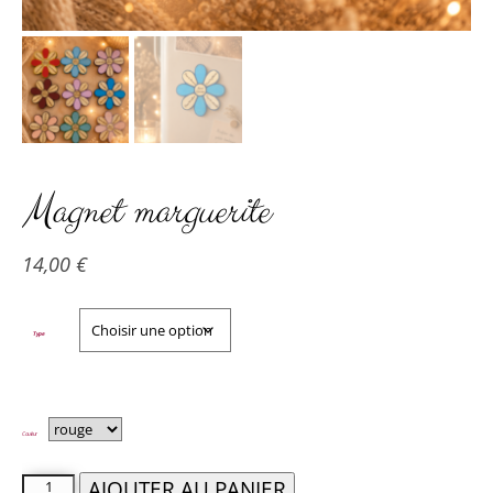
Magnet marguerite
14,00
€
Type
Couleur
AJOUTER AU PANIER