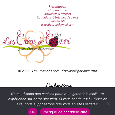
Présentation
Lithothérapie
Actualités & ateliers
Conditions Générales de vente
Plan du site
creasdecocci@gmail.com
© 2022 – Les Créas de Cocci – développé par Anabrush
La boutique
Nous utilisons des cookies pour vous garantir la meilleure
Accessoires & décorations
Attrapes-rêves
expérience sur notre site web. Si vous continuez à utiliser ce
Bijoux
site, nous supposerons que vous en êtes satisfait.
Juju-hats
Perles
OK
Politique de confidentialité
Tableaux petits papiers