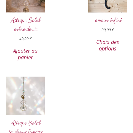
Attrape Soleil
amour infini
arbre de vie
30,00
€
40,00
€
Choix des
options
Ajouter au
panier
Attrape Soleil
tendresse lunaire