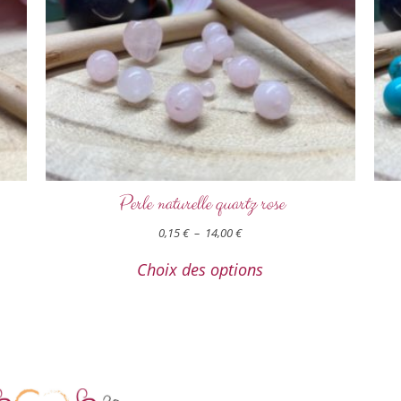
Perle naturelle quartz rose
0,15
€
–
14,00
€
Choix des options