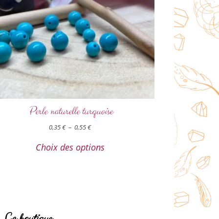
Perle naturelle turquoise
0,35
€
–
0,55
€
Choix des options
La boutique