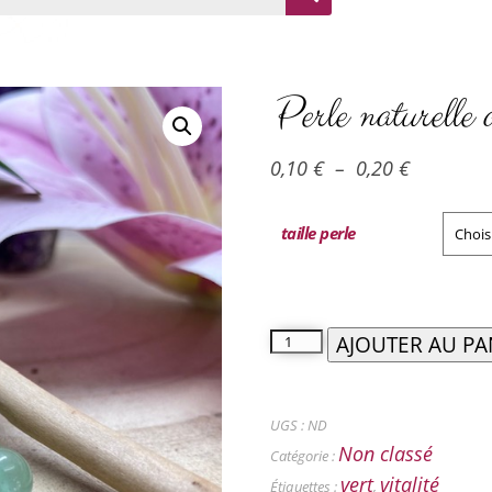
Perle naturelle 
0,10
€
–
0,20
€
taille perle
AJOUTER AU PA
UGS :
ND
Non classé
Catégorie :
vert
vitalité
Étiquettes :
,