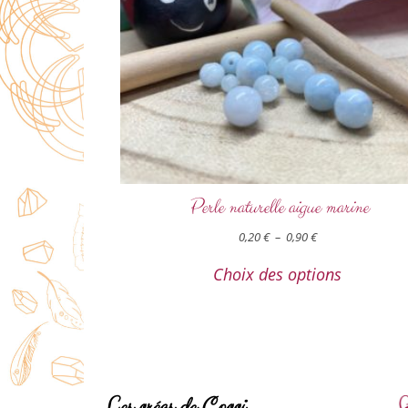
Perle naturelle aigue marine
0,20
€
–
0,90
€
Choix des options
Les créas de Cocci