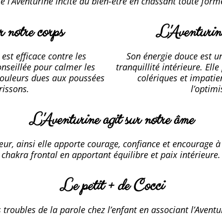
e l’Aventurine incite au bien-être en chassant toute form
r notre corps
L'Aventurine
est efficace contre les
Son énergie douce est un
onseillée pour calmer les
tranquillité intérieure. El
douleurs dues aux poussées
colériques et impatien
rissons.
l’optim
L'Aventurine agit sur notre âme
œur, ainsi elle apporte courage, confiance et encourage à 
chakra frontal en apportant équilibre et paix intérieure.
Le petit + de Cocci
 troubles de la parole chez l’enfant en associant l’Avent