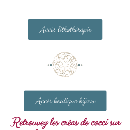
Accès lithothérapie
Accès boutique bijoux
Retrouvez les créas de cocci sur