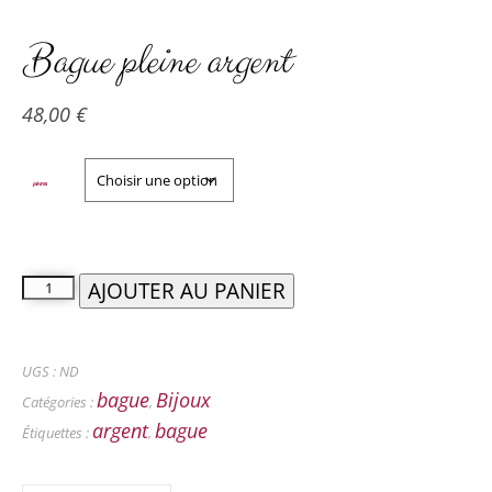
Bague pleine argent
48,00
€
pierres
AJOUTER AU PANIER
UGS :
ND
bague
Bijoux
Catégories :
,
argent
bague
Étiquettes :
,