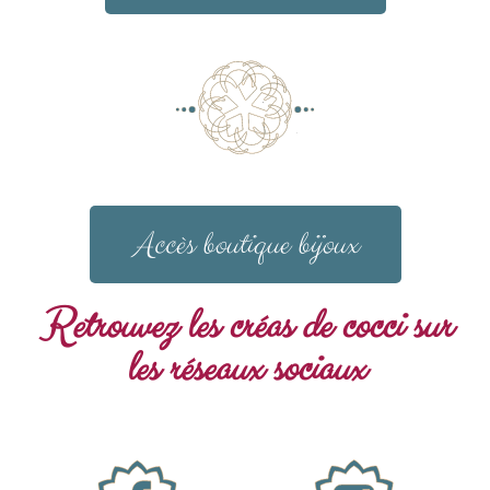
Accès boutique bijoux
Retrouvez les créas de cocci sur
les réseaux sociaux