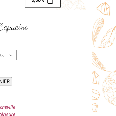
 Capucine
NIER
cheville
térieure