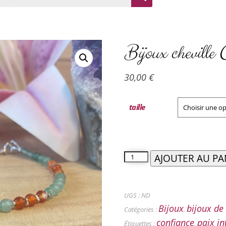
Bijoux cheville
30,00
€
taille
AJOUTER AU PA
UGS :
ND
Bijoux
bijoux de 
Catégories :
,
confiance
paix in
Étiquettes :
,