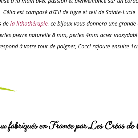
alisé à la main avec passion et bienveillance sur un cordo
Célia est composé d’Œil de tigre et œil de Sainte-Lucie
es de
la lithothérapie
, ce bijoux vous donnera une grande 
erles pierre naturelle 8 mm, perles 4mm acier inoxydabl
rrespond à votre tour de poignet, Cocci rajoute ensuite 
ux fabriqués en France par Les Créas de 