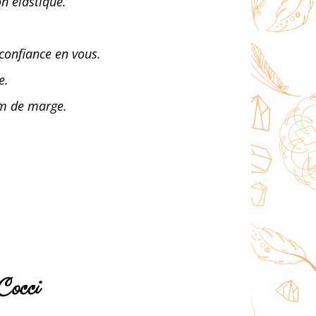
n élastique.
confiance en vous.
e.
1cm de marge.
Cocci