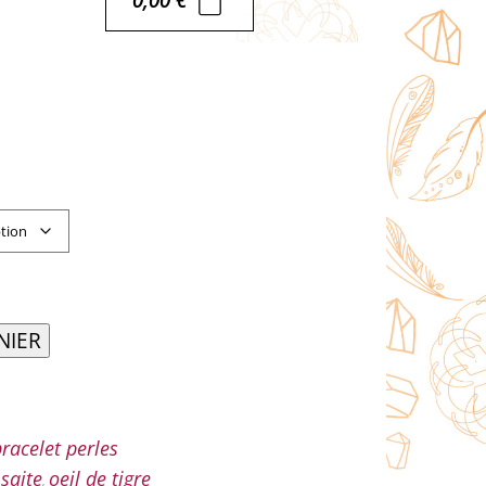
NIER
racelet perles
 saite
oeil de tigre
,