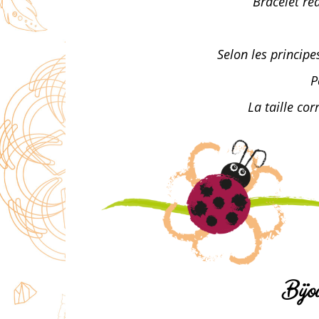
Bracelet ré
Selon les princip
P
La taille co
Bijo