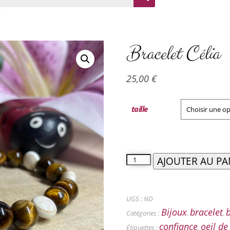
Bracelet Célia
25,00
€
taille
AJOUTER AU PA
UGS :
ND
Bijoux
bracelet
b
Catégories :
,
,
confiance
oeil de
Étiquettes :
,