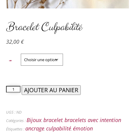
Bracelet Culpabilité
32,00
€
taille
AJOUTER AU PANIER
UGS :
ND
Bijoux
bracelet
bracelets avec intention
Catégories :
,
,
ancrage
culpabilité
émotion
Étiquettes :
,
,