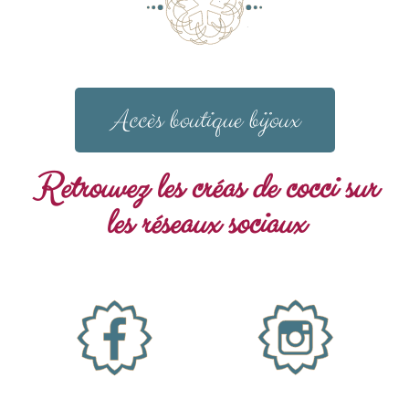
Accès boutique bijoux
Retrouvez les créas de cocci sur
les réseaux sociaux