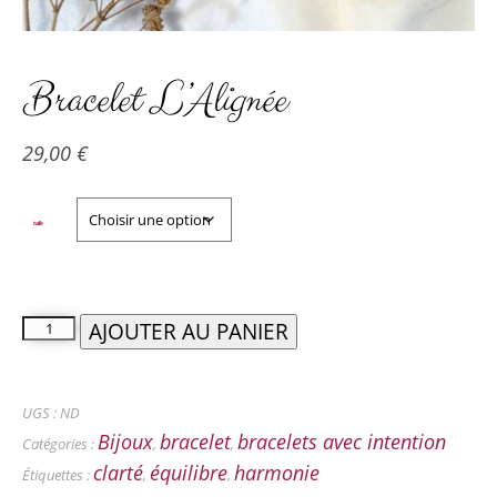
Bracelet L’Alignée
29,00
€
taille
AJOUTER AU PANIER
UGS :
ND
Bijoux
bracelet
bracelets avec intention
Catégories :
,
,
clarté
équilibre
harmonie
Étiquettes :
,
,