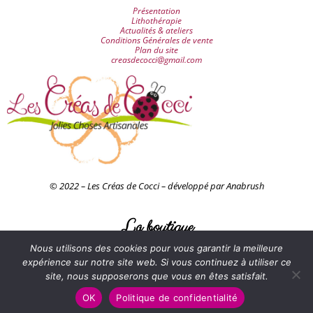
Présentation
Lithothérapie
Actualités & ateliers
Conditions Générales de vente
Plan du site
creasdecocci@gmail.com
© 2022 – Les Créas de Cocci – développé par Anabrush
La boutique
Nous utilisons des cookies pour vous garantir la meilleure
Accessoires & décorations
Attrapes-rêves
expérience sur notre site web. Si vous continuez à utiliser ce
Bijoux
site, nous supposerons que vous en êtes satisfait.
Juju-hats
Perles
OK
Politique de confidentialité
Tableaux petits papiers
Panier