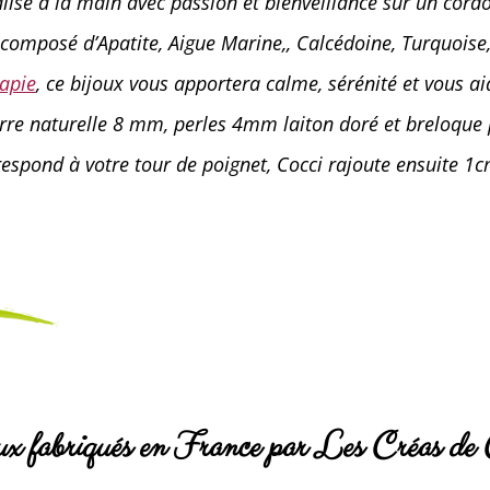
alisé à la main avec passion et bienveillance sur un cordo
composé d’Apatite, Aigue Marine,, Calcédoine, Turquoise,
rapie
, ce bijoux vous apportera calme, sérénité et vous ai
erre naturelle 8 mm, perles 4mm laiton doré et breloque 
rrespond à votre tour de poignet, Cocci rajoute ensuite 
ux fabriqués en France par Les Créas de 