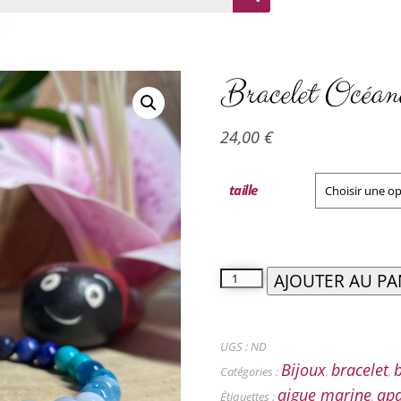
Bracelet Océan
24,00
€
taille
AJOUTER AU PA
UGS :
ND
Bijoux
bracelet
b
Catégories :
,
,
aigue marine
apa
Étiquettes :
,