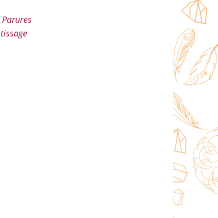
& Parures
tissage
,