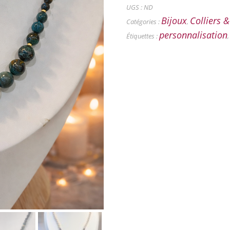
UGS :
ND
Bijoux
Colliers 
Catégories :
,
personnalisation
Étiquettes :