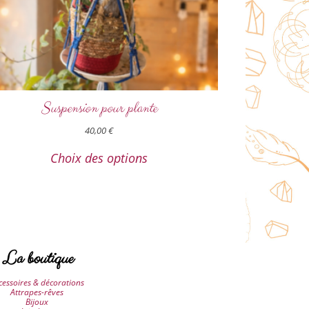
Suspension pour plante
40,00
€
Choix des options
La boutique
cessoires & décorations
Attrapes-rêves
Bijoux