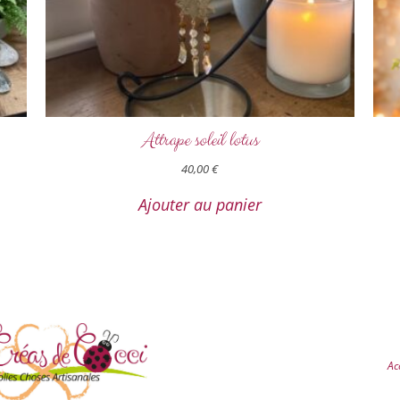
Attrape soleil lotus
40,00
€
Ajouter au panier
Ac