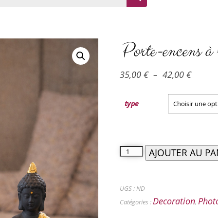
Porte-encens à 
35,00
€
–
42,00
€
type
AJOUTER AU PA
UGS :
ND
Decoration
Phot
Catégories :
,