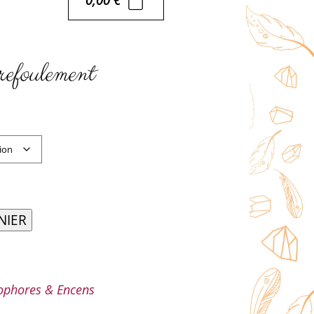
refoulement
NIER
ophores & Encens