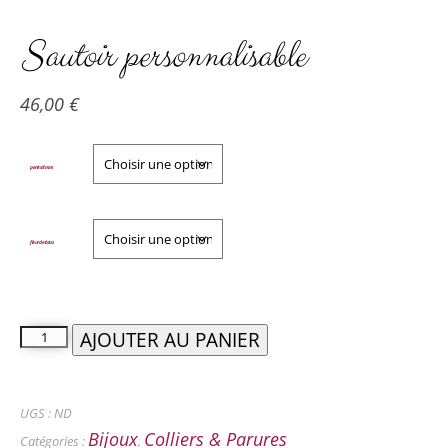
Sautoir personnalisable
46,00
€
perles 8 mm
fleur de lotus
AJOUTER AU PANIER
UGS :
ND
Bijoux
Colliers & Parures
Catégories :
,