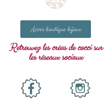
Accès boutique bijoux
Retrouvez les créas de cocci sur
les réseaux sociaux