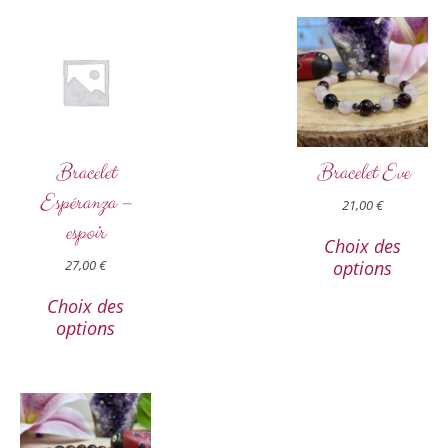
Bracelet
Bracelet Eve
Espéranza –
21,00
€
espoir
Choix des
options
27,00
€
Choix des
options