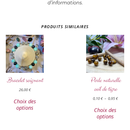
d’informations.
PRODUITS SIMILAIRES
Bracelet soignant
Perle naturelle
oeil de tigre
26,00
€
0,10
€
–
0,95
€
Choix des
options
Choix des
options