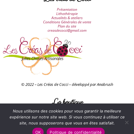
Présentation
Lithothérapie
Actualités & ateliers
Conditions Générales de vente
Plan du site
creasdecocci@gmail.com
© 2022 – Les Créas de Cocci – développé par Anabrush
La boutique
Nous utilisons des cookies pour vous garantir la meilleure
Accessoires & décorations
Attrapes-rêves
expérience sur notre site web. Si vous continuez à utiliser ce
Bijoux
site, nous supposerons que vous en êtes satisfait.
Juju-hats
Perles
OK
Politique de confidentialité
Tableaux petits papiers