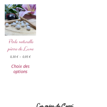
Perle naturelle
pierre de Lune
0,30
€
–
0,95
€
Choix des
options
Les créas de Cocci