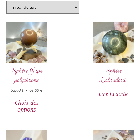
Sphère Jaspe
Sphère
polychrome
Labradorite
53,00
€
–
61,00
€
Lire la suite
Choix des
options