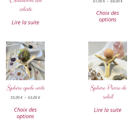
Obsidienne oeil
61,00
€
–
69,00
€
céleste
Choix des
options
Lire la suite
Sphère opale verte
Sphère Pierre de
soleil
55,00
€
–
63,00
€
Choix des
Lire la suite
options