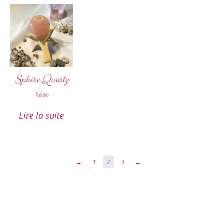
Sphère Quartz
rose
Lire la suite
←
1
2
3
→