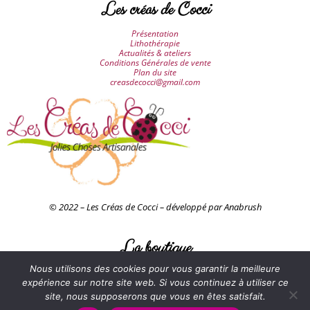
Les créas de Cocci
Présentation
Lithothérapie
Actualités & ateliers
Conditions Générales de vente
Plan du site
creasdecocci@gmail.com
© 2022 – Les Créas de Cocci – développé par Anabrush
La boutique
Nous utilisons des cookies pour vous garantir la meilleure
Accessoires & décorations
Attrapes-rêves
expérience sur notre site web. Si vous continuez à utiliser ce
Bijoux
site, nous supposerons que vous en êtes satisfait.
Juju-hats