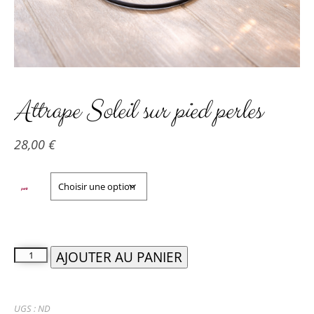
Attrape Soleil sur pied perles
28,00
€
perle
AJOUTER AU PANIER
UGS :
ND