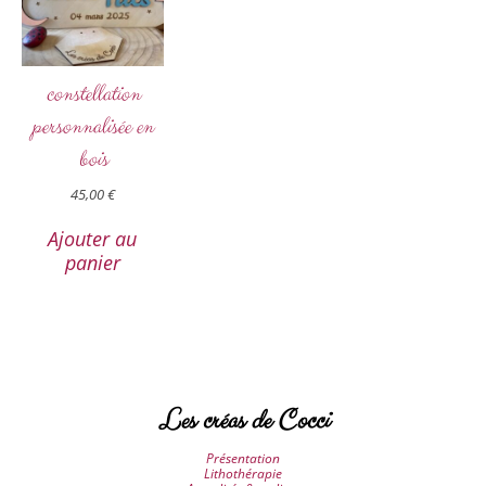
constellation
personnalisée en
bois
45,00
€
Ajouter au
panier
Les créas de Cocci
Présentation
Lithothérapie