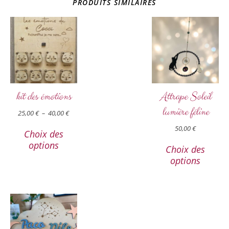
PRODUITS SIMILAIRES
kit des émotions
Attrape Soleil
lumière féline
25,00
€
–
40,00
€
50,00
€
Choix des
options
Choix des
options